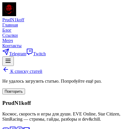
PrudN1koff
Главная
Блог
Ссылки
Мерч
Контакты
Telegram
Twitch
К списку статей
Не удалось загрузить статью. Попробуйте ещё раз.
Повторить
PrudN1koff
Космос, скорость и игры для души. EVE Online, Star Citizen,
SimRacing — стримы, гайды, разборы и dev&chill.