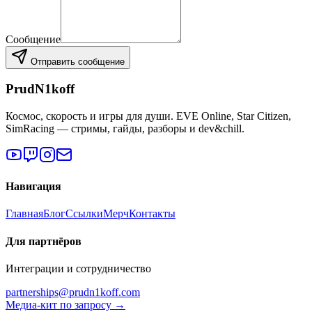
Сообщение
Отправить сообщение
PrudN1koff
Космос, скорость и игры для души. EVE Online, Star Citizen,
SimRacing — стримы, гайды, разборы и dev&chill.
Навигация
Главная
Блог
Ссылки
Мерч
Контакты
Для партнёров
Интеграции и сотрудничество
partnerships@prudn1koff.com
Медиа-кит по запросу →