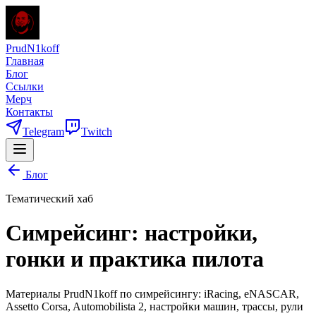
PrudN1koff
Главная
Блог
Ссылки
Мерч
Контакты
Telegram
Twitch
Блог
Тематический хаб
Симрейсинг: настройки,
гонки и практика пилота
Материалы PrudN1koff по симрейсингу: iRacing, eNASCAR,
Assetto Corsa, Automobilista 2, настройки машин, трассы, рули