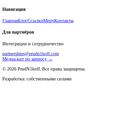
Навигация
Главная
Блог
Ссылки
Мерч
Контакты
Для партнёров
Интеграции и сотрудничество
partnerships@prudn1koff.com
Медиа-кит по запросу →
© 2026 PrudN1koff. Все права защищены.
Разработка: собственными силами