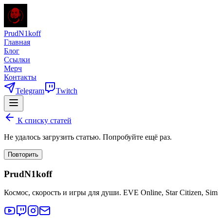
PrudN1koff
Главная
Блог
Ссылки
Мерч
Контакты
Telegram
Twitch
К списку статей
Не удалось загрузить статью. Попробуйте ещё раз.
Повторить
PrudN1koff
Космос, скорость и игры для души. EVE Online, Star Citizen, Si