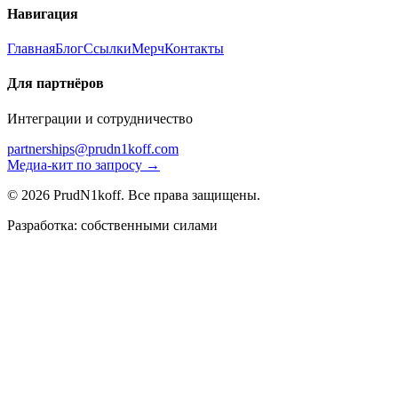
Навигация
Главная
Блог
Ссылки
Мерч
Контакты
Для партнёров
Интеграции и сотрудничество
partnerships@prudn1koff.com
Медиа-кит по запросу →
© 2026 PrudN1koff. Все права защищены.
Разработка: собственными силами