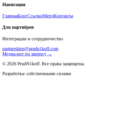
Навигация
Главная
Блог
Ссылки
Мерч
Контакты
Для партнёров
Интеграции и сотрудничество
partnerships@prudn1koff.com
Медиа-кит по запросу →
© 2026 PrudN1koff. Все права защищены.
Разработка: собственными силами