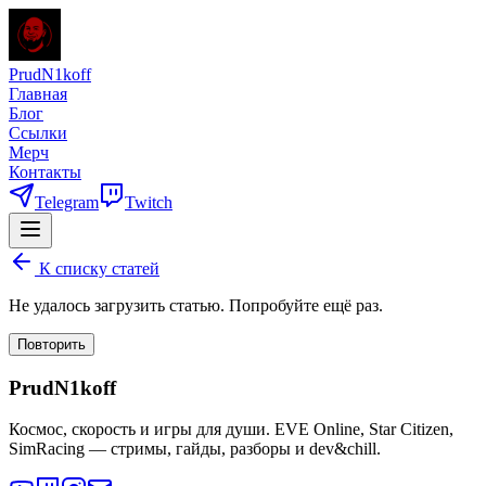
PrudN1koff
Главная
Блог
Ссылки
Мерч
Контакты
Telegram
Twitch
К списку статей
Не удалось загрузить статью. Попробуйте ещё раз.
Повторить
PrudN1koff
Космос, скорость и игры для души. EVE Online, Star Citizen,
SimRacing — стримы, гайды, разборы и dev&chill.