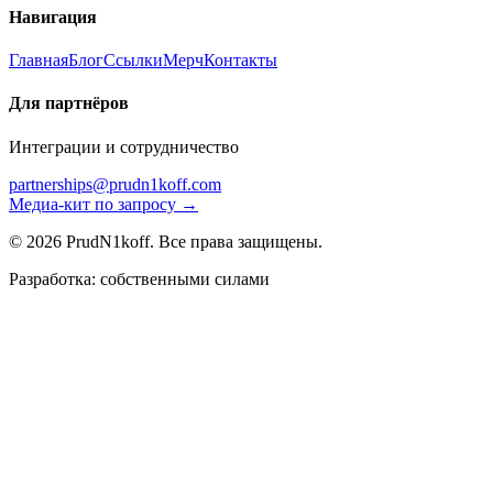
Навигация
Главная
Блог
Ссылки
Мерч
Контакты
Для партнёров
Интеграции и сотрудничество
partnerships@prudn1koff.com
Медиа-кит по запросу →
© 2026 PrudN1koff. Все права защищены.
Разработка: собственными силами