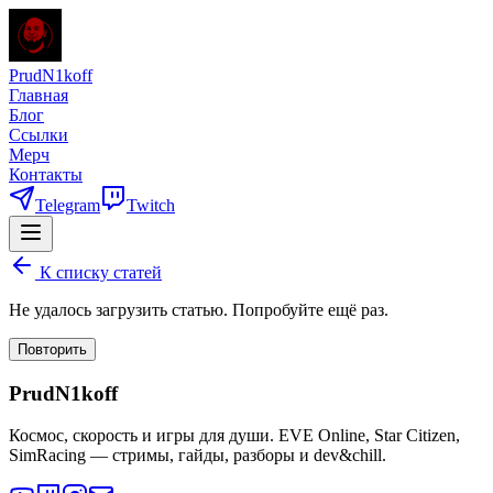
PrudN1koff
Главная
Блог
Ссылки
Мерч
Контакты
Telegram
Twitch
К списку статей
Не удалось загрузить статью. Попробуйте ещё раз.
Повторить
PrudN1koff
Космос, скорость и игры для души. EVE Online, Star Citizen,
SimRacing — стримы, гайды, разборы и dev&chill.