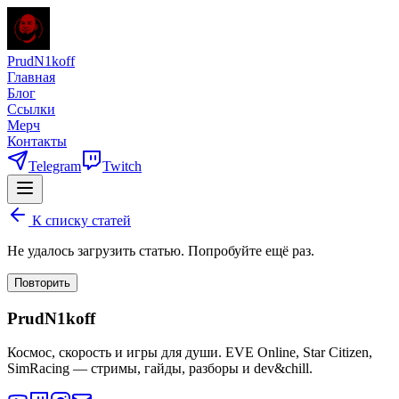
PrudN1koff
Главная
Блог
Ссылки
Мерч
Контакты
Telegram
Twitch
К списку статей
Не удалось загрузить статью. Попробуйте ещё раз.
Повторить
PrudN1koff
Космос, скорость и игры для души. EVE Online, Star Citizen,
SimRacing — стримы, гайды, разборы и dev&chill.