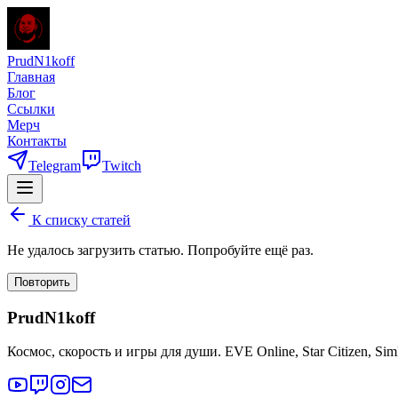
PrudN1koff
Главная
Блог
Ссылки
Мерч
Контакты
Telegram
Twitch
К списку статей
Не удалось загрузить статью. Попробуйте ещё раз.
Повторить
PrudN1koff
Космос, скорость и игры для души. EVE Online, Star Citizen, Si