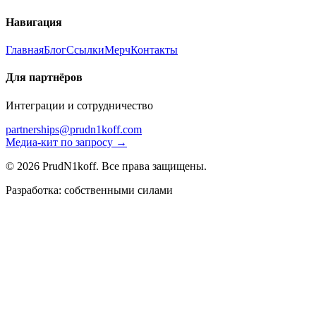
Навигация
Главная
Блог
Ссылки
Мерч
Контакты
Для партнёров
Интеграции и сотрудничество
partnerships@prudn1koff.com
Медиа-кит по запросу →
© 2026 PrudN1koff. Все права защищены.
Разработка: собственными силами