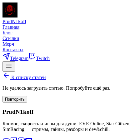
PrudN1koff
Главная
Блог
Ссылки
Мерч
Контакты
Telegram
Twitch
К списку статей
Не удалось загрузить статью. Попробуйте ещё раз.
Повторить
PrudN1koff
Космос, скорость и игры для души. EVE Online, Star Citizen,
SimRacing — стримы, гайды, разборы и dev&chill.