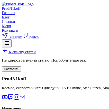
PrudN1koff
Главная
Блог
Ссылки
Мерч
Контакты
Telegram
Twitch
К списку статей
Не удалось загрузить статью. Попробуйте ещё раз.
Повторить
PrudN1koff
Космос, скорость и игры для души. EVE Online, Star Citizen, Si
Навигация