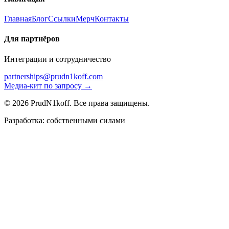
Главная
Блог
Ссылки
Мерч
Контакты
Для партнёров
Интеграции и сотрудничество
partnerships@prudn1koff.com
Медиа-кит по запросу →
© 2026 PrudN1koff. Все права защищены.
Разработка: собственными силами