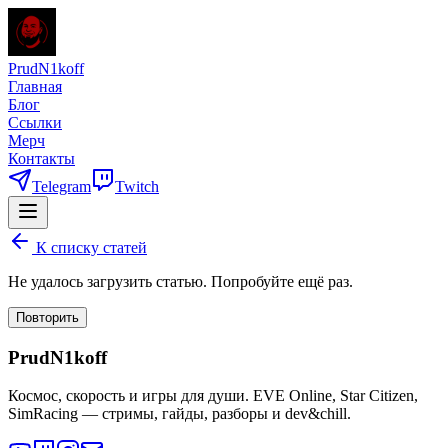
PrudN1koff
Главная
Блог
Ссылки
Мерч
Контакты
Telegram
Twitch
К списку статей
Не удалось загрузить статью. Попробуйте ещё раз.
Повторить
PrudN1koff
Космос, скорость и игры для души. EVE Online, Star Citizen,
SimRacing — стримы, гайды, разборы и dev&chill.