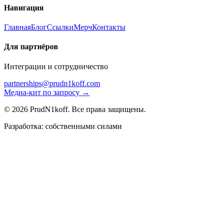
Навигация
Главная
Блог
Ссылки
Мерч
Контакты
Для партнёров
Интеграции и сотрудничество
partnerships@prudn1koff.com
Медиа-кит по запросу →
© 2026 PrudN1koff. Все права защищены.
Разработка: собственными силами