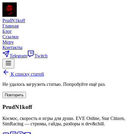
PrudN1koff
Главная
Блог
Ссылки
Мерч
Контакты
Telegram
Twitch
К списку статей
Не удалось загрузить статью. Попробуйте ещё раз.
Повторить
PrudN1koff
Космос, скорость и игры для души. EVE Online, Star Citizen,
SimRacing — стримы, гайды, разборы и dev&chill.