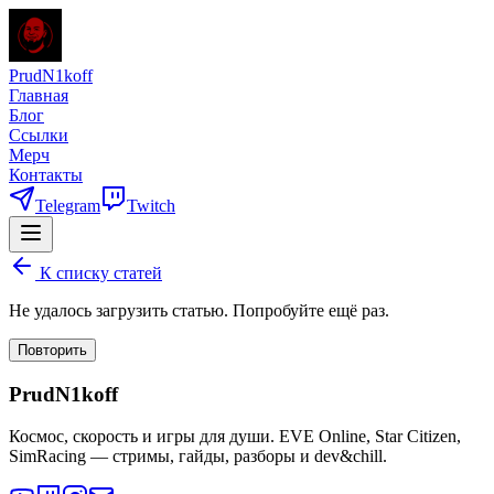
PrudN1koff
Главная
Блог
Ссылки
Мерч
Контакты
Telegram
Twitch
К списку статей
Не удалось загрузить статью. Попробуйте ещё раз.
Повторить
PrudN1koff
Космос, скорость и игры для души. EVE Online, Star Citizen,
SimRacing — стримы, гайды, разборы и dev&chill.