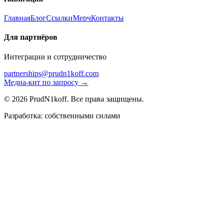
Главная
Блог
Ссылки
Мерч
Контакты
Для партнёров
Интеграции и сотрудничество
partnerships@prudn1koff.com
Медиа-кит по запросу →
© 2026 PrudN1koff. Все права защищены.
Разработка: собственными силами