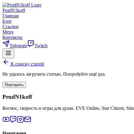
PrudN1koff
Главная
Блог
Ссылки
Мерч
Контакты
Telegram
Twitch
К списку статей
Не удалось загрузить статью. Попробуйте ещё раз.
Повторить
PrudN1koff
Космос, скорость и игры для души. EVE Online, Star Citizen, Si
Навигация