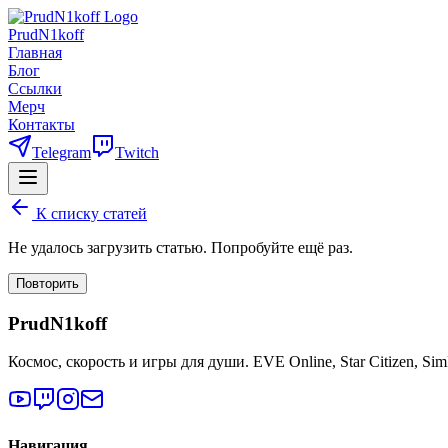
PrudN1koff
Главная
Блог
Ссылки
Мерч
Контакты
Telegram
Twitch
К списку статей
Не удалось загрузить статью. Попробуйте ещё раз.
Повторить
PrudN1koff
Космос, скорость и игры для души. EVE Online, Star Citizen, Si
Навигация