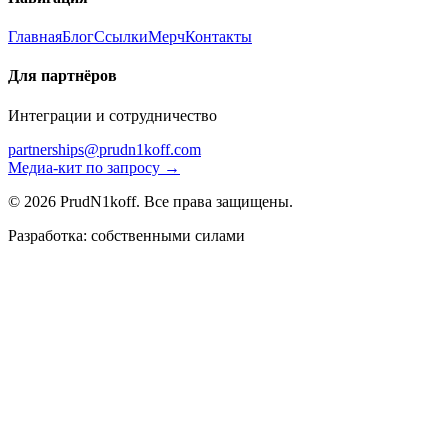
Главная
Блог
Ссылки
Мерч
Контакты
Для партнёров
Интеграции и сотрудничество
partnerships@prudn1koff.com
Медиа-кит по запросу →
© 2026 PrudN1koff. Все права защищены.
Разработка: собственными силами