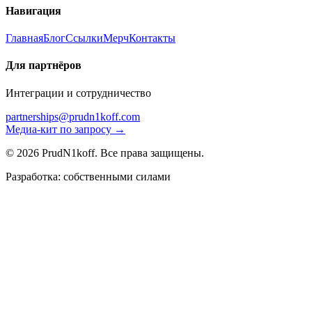
Навигация
Главная
Блог
Ссылки
Мерч
Контакты
Для партнёров
Интеграции и сотрудничество
partnerships@prudn1koff.com
Медиа-кит по запросу →
© 2026 PrudN1koff. Все права защищены.
Разработка: собственными силами