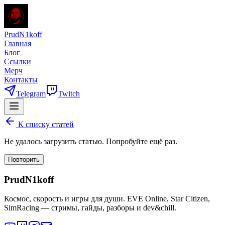
PrudN1koff
Главная
Блог
Ссылки
Мерч
Контакты
Telegram
Twitch
К списку статей
Не удалось загрузить статью. Попробуйте ещё раз.
Повторить
PrudN1koff
Космос, скорость и игры для души. EVE Online, Star Citizen,
SimRacing — стримы, гайды, разборы и dev&chill.