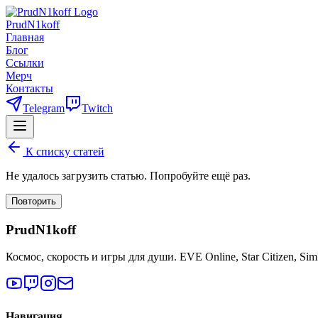
PrudN1koff
Главная
Блог
Ссылки
Мерч
Контакты
Telegram
Twitch
К списку статей
Не удалось загрузить статью. Попробуйте ещё раз.
Повторить
PrudN1koff
Космос, скорость и игры для души. EVE Online, Star Citizen, Si
Навигация