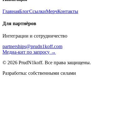
Главная
Блог
Ссылки
Мерч
Контакты
Для партнёров
Интеграции и сотрудничество
partnerships@prudn1koff.com
Медиа-кит по запросу →
© 2026 PrudN1koff. Все права защищены.
Разработка: собственными силами