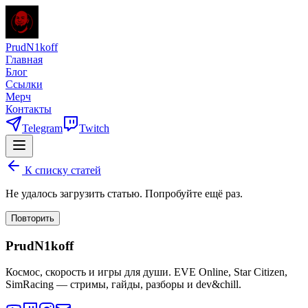
PrudN1koff
Главная
Блог
Ссылки
Мерч
Контакты
Telegram
Twitch
К списку статей
Не удалось загрузить статью. Попробуйте ещё раз.
Повторить
PrudN1koff
Космос, скорость и игры для души. EVE Online, Star Citizen,
SimRacing — стримы, гайды, разборы и dev&chill.