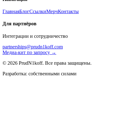
Главная
Блог
Ссылки
Мерч
Контакты
Для партнёров
Интеграции и сотрудничество
partnerships@prudn1koff.com
Медиа-кит по запросу →
© 2026 PrudN1koff. Все права защищены.
Разработка: собственными силами