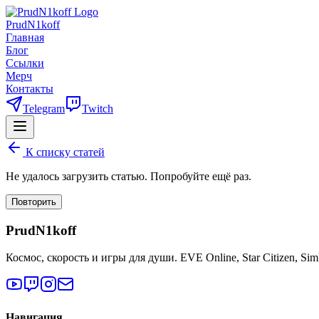
PrudN1koff
Главная
Блог
Ссылки
Мерч
Контакты
Telegram
Twitch
К списку статей
Не удалось загрузить статью. Попробуйте ещё раз.
Повторить
PrudN1koff
Космос, скорость и игры для души. EVE Online, Star Citizen, Si
Навигация