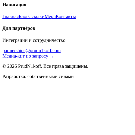
Навигация
Главная
Блог
Ссылки
Мерч
Контакты
Для партнёров
Интеграции и сотрудничество
partnerships@prudn1koff.com
Медиа-кит по запросу →
© 2026 PrudN1koff. Все права защищены.
Разработка: собственными силами