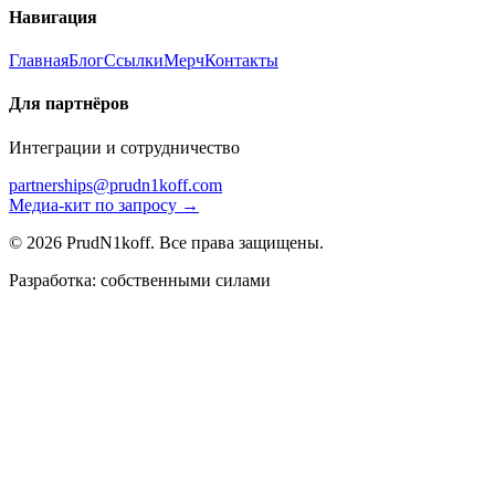
Навигация
Главная
Блог
Ссылки
Мерч
Контакты
Для партнёров
Интеграции и сотрудничество
partnerships@prudn1koff.com
Медиа-кит по запросу →
© 2026 PrudN1koff. Все права защищены.
Разработка: собственными силами