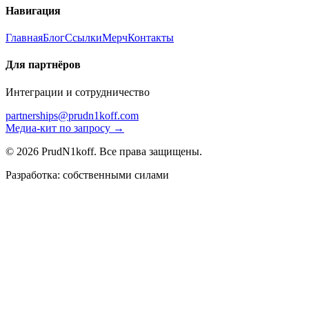
Навигация
Главная
Блог
Ссылки
Мерч
Контакты
Для партнёров
Интеграции и сотрудничество
partnerships@prudn1koff.com
Медиа-кит по запросу →
© 2026 PrudN1koff. Все права защищены.
Разработка: собственными силами