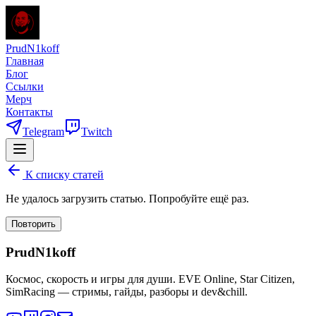
PrudN1koff
Главная
Блог
Ссылки
Мерч
Контакты
Telegram
Twitch
К списку статей
Не удалось загрузить статью. Попробуйте ещё раз.
Повторить
PrudN1koff
Космос, скорость и игры для души. EVE Online, Star Citizen,
SimRacing — стримы, гайды, разборы и dev&chill.