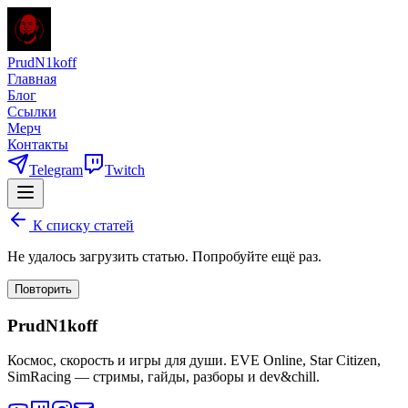
PrudN1koff
Главная
Блог
Ссылки
Мерч
Контакты
Telegram
Twitch
К списку статей
Не удалось загрузить статью. Попробуйте ещё раз.
Повторить
PrudN1koff
Космос, скорость и игры для души. EVE Online, Star Citizen,
SimRacing — стримы, гайды, разборы и dev&chill.