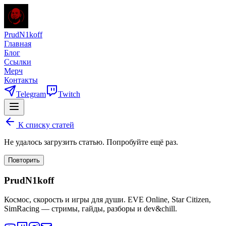
PrudN1koff
Главная
Блог
Ссылки
Мерч
Контакты
Telegram
Twitch
К списку статей
Не удалось загрузить статью. Попробуйте ещё раз.
Повторить
PrudN1koff
Космос, скорость и игры для души. EVE Online, Star Citizen,
SimRacing — стримы, гайды, разборы и dev&chill.