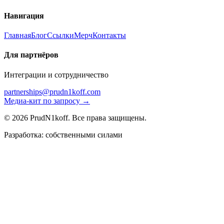
Навигация
Главная
Блог
Ссылки
Мерч
Контакты
Для партнёров
Интеграции и сотрудничество
partnerships@prudn1koff.com
Медиа-кит по запросу →
© 2026 PrudN1koff. Все права защищены.
Разработка: собственными силами