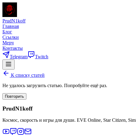
PrudN1koff
Главная
Блог
Ссылки
Мерч
Контакты
Telegram
Twitch
К списку статей
Не удалось загрузить статью. Попробуйте ещё раз.
Повторить
PrudN1koff
Космос, скорость и игры для души. EVE Online, Star Citizen, Si