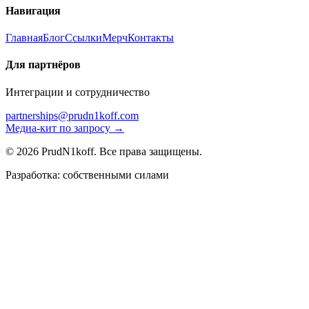
Навигация
Главная
Блог
Ссылки
Мерч
Контакты
Для партнёров
Интеграции и сотрудничество
partnerships@prudn1koff.com
Медиа-кит по запросу →
© 2026 PrudN1koff. Все права защищены.
Разработка: собственными силами