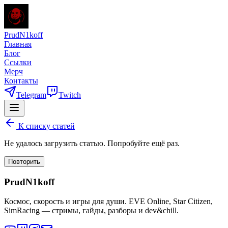
PrudN1koff
Главная
Блог
Ссылки
Мерч
Контакты
Telegram
Twitch
К списку статей
Не удалось загрузить статью. Попробуйте ещё раз.
Повторить
PrudN1koff
Космос, скорость и игры для души. EVE Online, Star Citizen,
SimRacing — стримы, гайды, разборы и dev&chill.