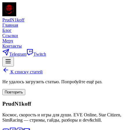
PrudN1koff
Главная
Блог
Ссылки
Мерч
Контакты
Telegram
Twitch
К списку статей
Не удалось загрузить статью. Попробуйте ещё раз.
Повторить
PrudN1koff
Космос, скорость и игры для души. EVE Online, Star Citizen,
SimRacing — стримы, гайды, разборы и dev&chill.