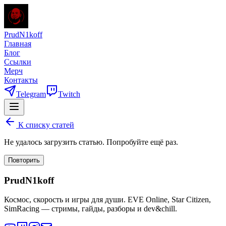
PrudN1koff
Главная
Блог
Ссылки
Мерч
Контакты
Telegram
Twitch
К списку статей
Не удалось загрузить статью. Попробуйте ещё раз.
Повторить
PrudN1koff
Космос, скорость и игры для души. EVE Online, Star Citizen,
SimRacing — стримы, гайды, разборы и dev&chill.