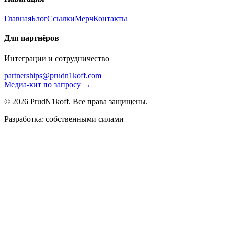
Главная
Блог
Ссылки
Мерч
Контакты
Для партнёров
Интеграции и сотрудничество
partnerships@prudn1koff.com
Медиа-кит по запросу →
© 2026 PrudN1koff. Все права защищены.
Разработка: собственными силами