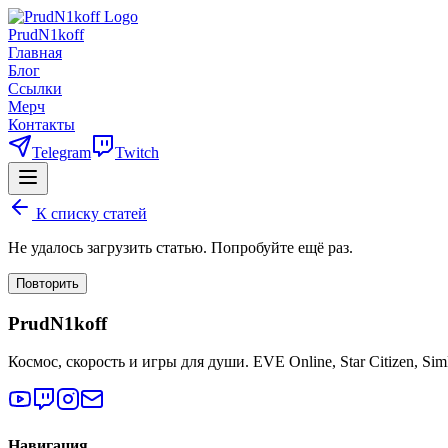
PrudN1koff
Главная
Блог
Ссылки
Мерч
Контакты
Telegram
Twitch
К списку статей
Не удалось загрузить статью. Попробуйте ещё раз.
Повторить
PrudN1koff
Космос, скорость и игры для души. EVE Online, Star Citizen, Si
Навигация