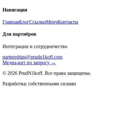
Навигация
Главная
Блог
Ссылки
Мерч
Контакты
Для партнёров
Интеграции и сотрудничество
partnerships@prudn1koff.com
Медиа-кит по запросу →
© 2026 PrudN1koff. Все права защищены.
Разработка: собственными силами