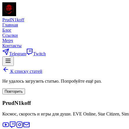
PrudN1koff
Главная
Блог
Ссылки
Мерч
Контакты
Telegram
Twitch
К списку статей
Не удалось загрузить статью. Попробуйте ещё раз.
Повторить
PrudN1koff
Космос, скорость и игры для души. EVE Online, Star Citizen, Si