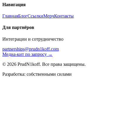
Навигация
Главная
Блог
Ссылки
Мерч
Контакты
Для партнёров
Интеграции и сотрудничество
partnerships@prudn1koff.com
Медиа-кит по запросу →
© 2026 PrudN1koff. Все права защищены.
Разработка: собственными силами