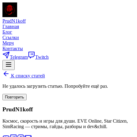
PrudN1koff
Главная
Блог
Ссылки
Мерч
Контакты
Telegram
Twitch
К списку статей
Не удалось загрузить статью. Попробуйте ещё раз.
Повторить
PrudN1koff
Космос, скорость и игры для души. EVE Online, Star Citizen,
SimRacing — стримы, гайды, разборы и dev&chill.