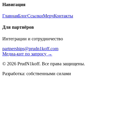
Навигация
Главная
Блог
Ссылки
Мерч
Контакты
Для партнёров
Интеграции и сотрудничество
partnerships@prudn1koff.com
Медиа-кит по запросу →
© 2026 PrudN1koff. Все права защищены.
Разработка: собственными силами