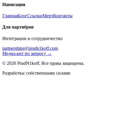
Навигация
Главная
Блог
Ссылки
Мерч
Контакты
Для партнёров
Интеграции и сотрудничество
partnerships@prudn1koff.com
Медиа-кит по запросу →
© 2026 PrudN1koff. Все права защищены.
Разработка: собственными силами