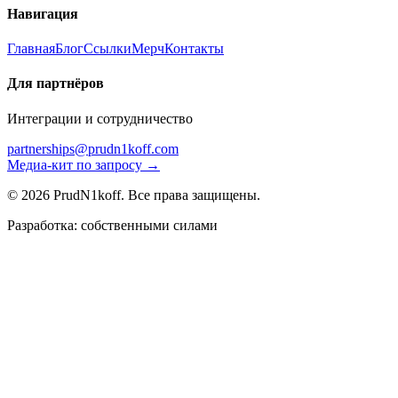
Навигация
Главная
Блог
Ссылки
Мерч
Контакты
Для партнёров
Интеграции и сотрудничество
partnerships@prudn1koff.com
Медиа-кит по запросу →
© 2026 PrudN1koff. Все права защищены.
Разработка: собственными силами