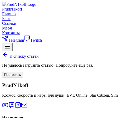
PrudN1koff
Главная
Блог
Ссылки
Мерч
Контакты
Telegram
Twitch
К списку статей
Не удалось загрузить статью. Попробуйте ещё раз.
Повторить
PrudN1koff
Космос, скорость и игры для души. EVE Online, Star Citizen, Si
Навигация