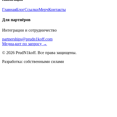
Главная
Блог
Ссылки
Мерч
Контакты
Для партнёров
Интеграции и сотрудничество
partnerships@prudn1koff.com
Медиа-кит по запросу →
© 2026 PrudN1koff. Все права защищены.
Разработка: собственными силами