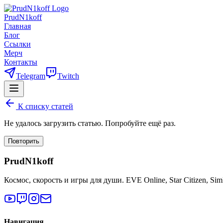
PrudN1koff
Главная
Блог
Ссылки
Мерч
Контакты
Telegram
Twitch
К списку статей
Не удалось загрузить статью. Попробуйте ещё раз.
Повторить
PrudN1koff
Космос, скорость и игры для души. EVE Online, Star Citizen, Si
Навигация