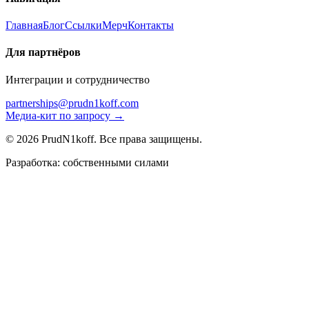
Главная
Блог
Ссылки
Мерч
Контакты
Для партнёров
Интеграции и сотрудничество
partnerships@prudn1koff.com
Медиа-кит по запросу →
© 2026 PrudN1koff. Все права защищены.
Разработка: собственными силами