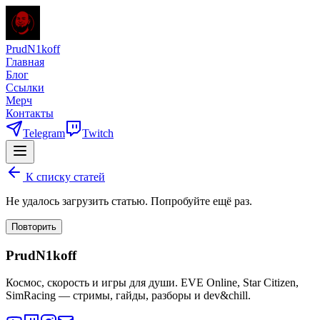
PrudN1koff
Главная
Блог
Ссылки
Мерч
Контакты
Telegram
Twitch
К списку статей
Не удалось загрузить статью. Попробуйте ещё раз.
Повторить
PrudN1koff
Космос, скорость и игры для души. EVE Online, Star Citizen,
SimRacing — стримы, гайды, разборы и dev&chill.