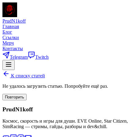
PrudN1koff
Главная
Блог
Ссылки
Мерч
Контакты
Telegram
Twitch
К списку статей
Не удалось загрузить статью. Попробуйте ещё раз.
Повторить
PrudN1koff
Космос, скорость и игры для души. EVE Online, Star Citizen,
SimRacing — стримы, гайды, разборы и dev&chill.