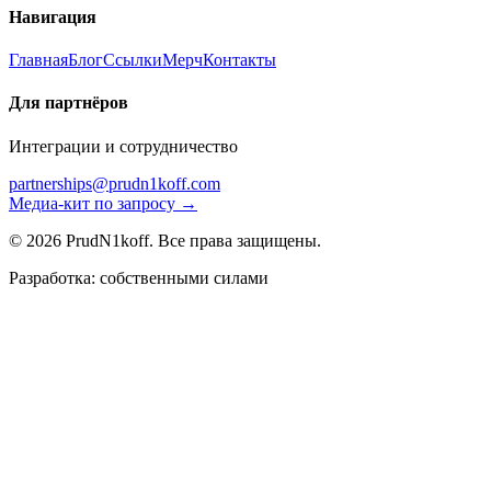
Навигация
Главная
Блог
Ссылки
Мерч
Контакты
Для партнёров
Интеграции и сотрудничество
partnerships@prudn1koff.com
Медиа-кит по запросу →
© 2026 PrudN1koff. Все права защищены.
Разработка: собственными силами