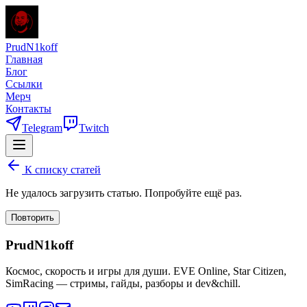
PrudN1koff
Главная
Блог
Ссылки
Мерч
Контакты
Telegram
Twitch
К списку статей
Не удалось загрузить статью. Попробуйте ещё раз.
Повторить
PrudN1koff
Космос, скорость и игры для души. EVE Online, Star Citizen,
SimRacing — стримы, гайды, разборы и dev&chill.