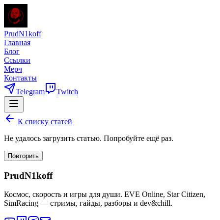
PrudN1koff
Главная
Блог
Ссылки
Мерч
Контакты
Telegram
Twitch
К списку статей
Не удалось загрузить статью. Попробуйте ещё раз.
Повторить
PrudN1koff
Космос, скорость и игры для души. EVE Online, Star Citizen,
SimRacing — стримы, гайды, разборы и dev&chill.