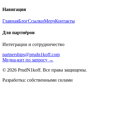
Навигация
Главная
Блог
Ссылки
Мерч
Контакты
Для партнёров
Интеграции и сотрудничество
partnerships@prudn1koff.com
Медиа-кит по запросу →
© 2026 PrudN1koff. Все права защищены.
Разработка: собственными силами