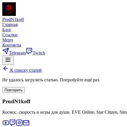
PrudN1koff
Главная
Блог
Ссылки
Мерч
Контакты
Telegram
Twitch
К списку статей
Не удалось загрузить статью. Попробуйте ещё раз.
Повторить
PrudN1koff
Космос, скорость и игры для души. EVE Online, Star Citizen, Si